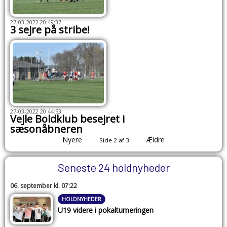
27-03-2022 20:49:37
3 sejre på stribe!
27-03-2022 20:44:53
Vejle Boldklub besejret i
sæsonåbneren
Nyere
Ældre
Side 2 af 3
Seneste 24 holdnyheder
06. september kl. 07:22
HOLDNYHEDER
U19 videre i pokalturneringen