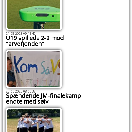
21-08-2023 09:16:49
U19 spillede 2-2 mod
"arvefjenden"
23-06-2023 08:55:38
Spændende JM-finalekamp
endte med sølv!