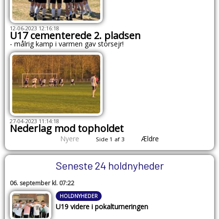
12-06-2023 12:16:18
U17 cementerede 2. pladsen
- målrig kamp i varmen gav storsejr!
27-04-2023 11:14:18
Nederlag mod topholdet
Nyere
Ældre
Side 1 af 3
Seneste 24 holdnyheder
06. september kl. 07:22
HOLDNYHEDER
U19 videre i pokalturneringen