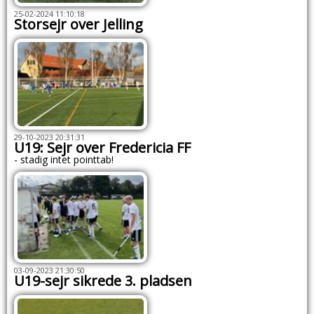
25-02-2024 11:10:18
Storsejr over Jelling
29-10-2023 20:31:31
U19: Sejr over Fredericia FF
- stadig intet pointtab!
03-09-2023 21:30:50
U19-sejr sikrede 3. pladsen