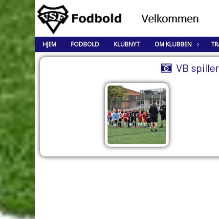
HJEM
FODBOLD
KLUBNYT
OM KLUBBEN
TR
VB spille