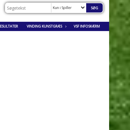
Kun i Spiller
RESULTATER
VINDING KUNSTGRÆS
VSF INFOSKÆRM