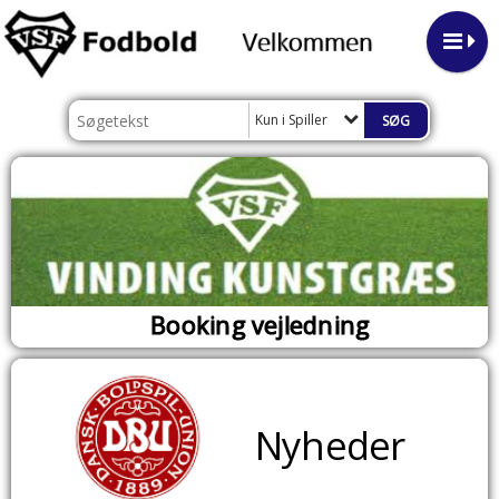
Kun i Spiller