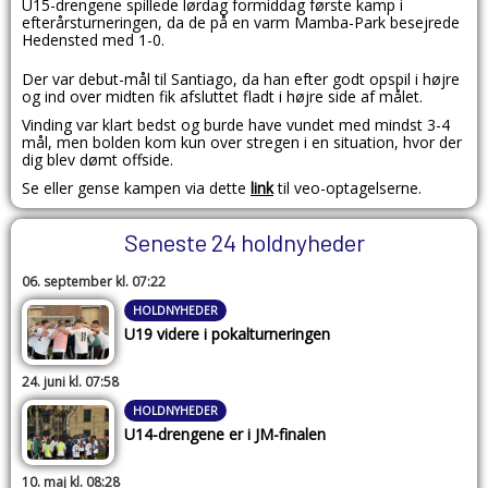
U15-drengene spillede lørdag formiddag første kamp i
efterårsturneringen, da de på en varm Mamba-Park besejrede
Hedensted med 1-0.
Der var debut-mål til Santiago, da han efter godt opspil i højre
og ind over midten fik afsluttet fladt i højre side af målet.
Vinding var klart bedst og burde have vundet med mindst 3-4
mål, men bolden kom kun over stregen i en situation, hvor der
dig blev dømt offside.
Se eller gense kampen via dette
link
til veo-optagelserne.
Seneste 24 holdnyheder
06. september kl. 07:22
HOLDNYHEDER
U19 videre i pokalturneringen
24. juni kl. 07:58
HOLDNYHEDER
U14-drengene er i JM-finalen
10. maj kl. 08:28