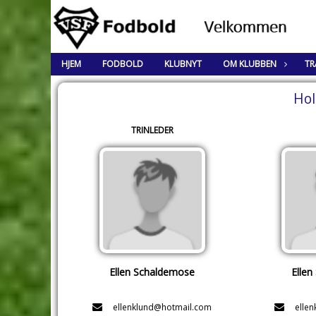
HJEM
FODBOLD
KLUBNYT
OM KLUBBEN
TR
Hol
TRINLEDER
Ellen Schaldemose
Elle
ellenklund@hotmail.com
elle