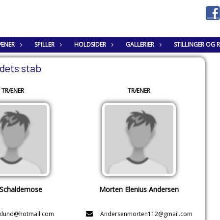
ÆNER
SPILLER
HOLDSIDER
GALLERIER
STILLINGER OG 
dets stab
TRÆNER
TRÆNER
n Schaldemose
Morten Elenius Andersen
nklund@hotmail.com
Andersenmorten112@gmail.com