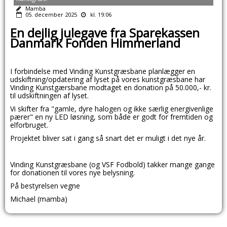
Mamba
05. december 2025
kl. 19:06
En dejlig julegave fra Sparekassen
Danmark Fonden Himmerland
I forbindelse med Vinding Kunstgræsbane planlægger en
udskiftning/opdatering af lyset på vores kunstgræsbane har
Vinding Kunstgærsbane modtaget en donation på 50.000,- kr.
til udskiftningen af lyset.
Vi skifter fra "gamle, dyre halogen og ikke særlig energivenlige
pærer" en ny LED løsning, som både er godt for fremtiden og
elforbruget.
Projektet bliver sat i gang så snart det er muligt i det nye år.
Vinding Kunstgræsbane (og VSF Fodbold) takker mange gange
for donationen til vores nye belysning.
På bestyrelsen vegne
Michael (mamba)