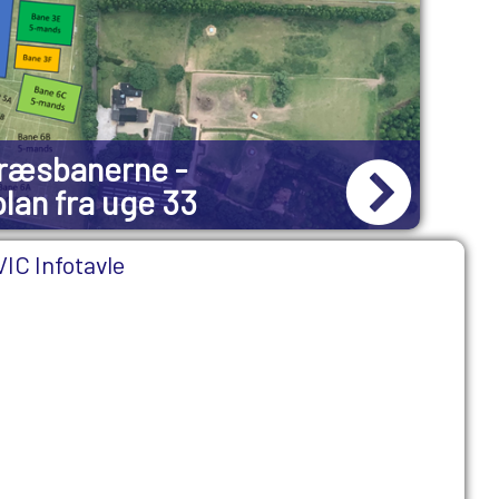
græsbanerne -
lan fra uge 33
Madr
VIC Infotavle