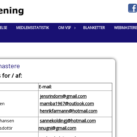
ELSE
MEDLEMSSTATISTIK
OM VSF
BLANKETTER
WEBMASTERE
astere
or / af:
E-mail:
jensrindom@gmail.com
en
mamba1967@outlook.com
henrikfarmann@hotmail.com
ohansen
sannekoldingj@hotmail.com
dottir
nnugni@gmail.com