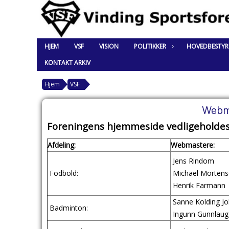
HJEM
VSF
VISION
POLITIKKER
HOVEDBESTYR
KONTAKT ARKIV
Hjem
VSF
Webm
Foreningens hjemmeside vedligeholdes f
Afdeling:
Webmastere:
Jens Rindom
Fodbold:
Michael Mortens
Henrik Farmann
Sanne Kolding J
Badminton:
Ingunn Gunnlaugs