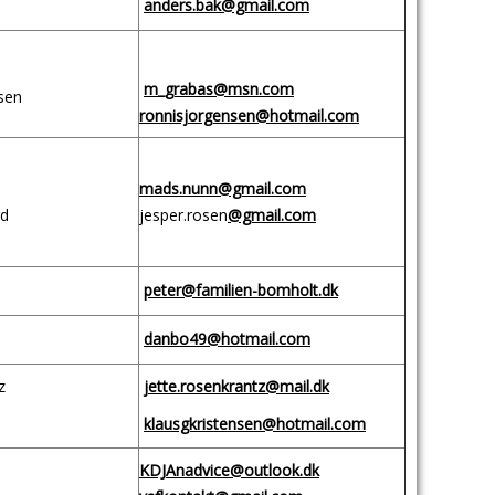
anders.bak@gmail.com
m_grabas@msn.com
sen
ronnisjorgensen@hotmail.com
mads.nunn
@gmail.com
rd
jesper.rosen
@gmail.com
peter@familien-bomholt.dk
danbo49@hotmail.com
z
jette.rosenkrantz@mail.dk
klausgkristensen@hotmail.com
KDJAnadvice@outlook.dk