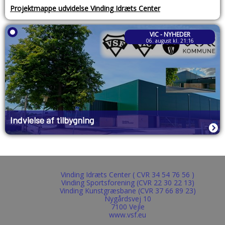
Projektmappe udvidelse Vinding Idræts Center
VIC - NYHEDER
06. august kl. 21:16
Indvielse af tilbygning
Vinding Idræts Center ( CVR 34 54 76 56 )
Vinding Sportsforening (CVR 22 30 22 13)
Vinding Kunstgræsbane (CVR 37 66 89 23)
Nygårdsvej 10
7100 Vejle
www.vsf.eu