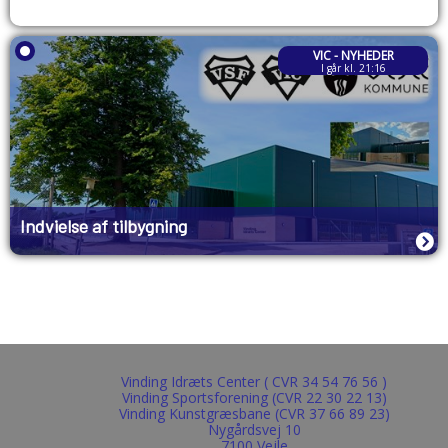
VIC - NYHEDER
I går kl. 21:16
Indvielse af tilbygning
Vinding Idræts Center ( CVR 34 54 76 56 )
Vinding Sportsforening (CVR 22 30 22 13)
Vinding Kunstgræsbane (CVR 37 66 89 23)
Nygårdsvej 10
7100 Vejle