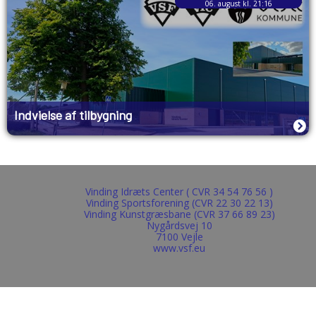
06. august kl. 21:16
Indvielse af tilbygning
Vinding Idræts Center ( CVR 34 54 76 56 )
Vinding Sportsforening (CVR 22 30 22 13)
Vinding Kunstgræsbane (CVR 37 66 89 23)
Nygårdsvej 10
7100 Vejle
www.vsf.eu