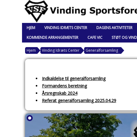
HJEM
VINDING IDRÆTS CENTER
DAGENS AKTIVITETER
KOMMENDE ARRANGEMENTER
CAFE VIC
STØT OG VIND
Hjem
Vinding Idræts Center
Generalforsamling
Indkaldelse til gene
ralforsamling
Formandens beretning
Årsregnskab 2024
Referat generalforsamling 2025.04.29