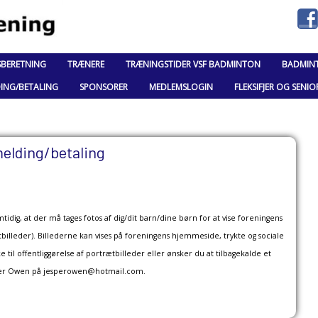
SBERETNING
TRÆNERE
TRÆNINGSTIDER VSF BADMINTON
BADMIN
DING/BETALING
SPONSORER
MEDLEMSLOGIN
FLEKSIFJER OG SENIO
melding/betaling
tidig, at der må tages fotos af dig/dit barn/dine børn for at vise foreningens
tbilleder). Billederne kan vises på foreningens hjemmeside, trykte og sociale
l offentliggørelse af portrætbilleder eller ønsker du at tilbagekalde et
sper Owen på jesperowen@hotmail.com.