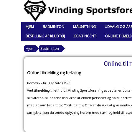
HJEM
BADMINTON
MÅLSÆTNING
UDVALG OG ÅR
BESTILLING AF KLUBTØJ
KONTINGENT
ONLINE TILMEL
Hjem
Badminton
Online til
Online tilmelding og betaling
Bemærk - brug af foto i VSF:
Ved tilmelding til et hold i Vinding Sportsforening accepterer du sam
aktiviteter. Billederne kan være af enkelt personer og hold (portræ
medier som Facebook, YouTube mv. Ønsker du ikke at give samtykke ti
samtykke, kan du sende oplysning herom med navn og hold til Je