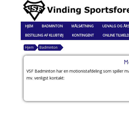
HJEM
BADMINTON
MÅLSÆTNING
UDVALG OG ÅR
BESTILLING AF KLUBTØJ
KONTINGENT
ONLINE TILMEL
Hjem
Badminton
M
VSF Badminton har en motionistafdeling som spiller m
mv. venligst kontakt: