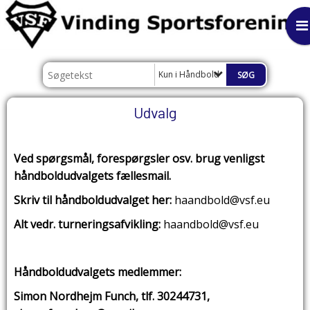
Kun i Håndbold
Udvalg
Ved spørgsmål, forespørgsler osv. brug venligst
håndboldudvalgets fællesmail.
Skriv til håndboldudvalget her:
haandbold@vsf.eu
Alt vedr. turneringsafvikling:
haandbold@vsf.eu
Håndboldudvalgets medlemmer:
Simon Nordhejm Funch,
tlf. 30244731,