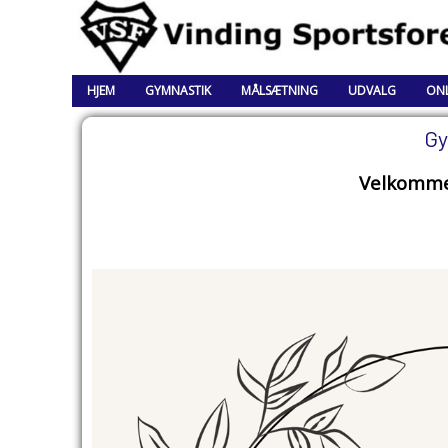
HJEM
GYMNASTIK
MÅLSÆTNING
UDVALG
ONL
Gy
Velkomme